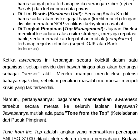
harus sangat peka terhadap risiko serangan siber (
cyber 
threats
) dan kebocoran data privasi.
Di Lini Bisnis (
Business Unit
):
 Seorang Analis Kredit 
harus sadar akan risiko gagal bayar (kredit macet) dengan 
disiplin mematuhi SOP verifikasi kelayakan nasabah.
Di Tingkat Pimpinan (
Top Management
):
 Jajaran Direksi 
memikul kesadaran atas risiko strategis, menjaga reputasi 
bank, serta memastikan kepatuhan mutlak (
compliance
) 
terhadap regulasi otoritas (seperti OJK atau Bank 
Indonesia).
Ketika 
awareness
 ini terbangun secara kolektif dalam satu 
organisasi, setiap individu dari bawah hingga atas akan berfungsi 
sebagai "sensor" aktif. Mereka mampu mendeteksi potensi 
bahaya sejak dini, sebelum percikan masalah membesar menjadi 
krisis yang tak terkendali.
Namun, pertanyaannya: bagaimana menanamkan 
awareness
tersebut secara merata ke seluruh lapisan karyawan? 
Jawabannya mutlak ada pada 
"Tone from the Top"
 (Keteladanan 
dari Pucuk Pimpinan).
Tone from the Top
 adalah jangkar yang memastikan penerapan 
SNI ISO 31000 ditaati oleh seluruh elemen perusahaan. Budaya 