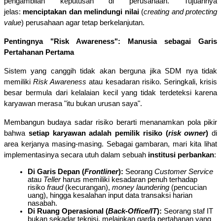
pengambilan keputusan di perusahaan. Tujuannya 
jelas: 
menciptakan dan melindungi nilai
 (
creating and protecting 
value
) perusahaan agar tetap berkelanjutan.
Pentingnya "Risk Awareness": Manusia sebagai Garis 
Pertahanan Pertama
Sistem yang canggih tidak akan berguna jika SDM nya tidak 
memiliki 
Risk Awareness
 atau kesadaran risiko. Seringkali, krisis 
besar bermula dari kelalaian kecil yang tidak terdeteksi karena 
karyawan merasa "itu bukan urusan saya".
Membangun budaya sadar risiko berarti menanamkan pola pikir 
bahwa 
setiap karyawan adalah pemilik risiko (
risk owner
)
 di 
area kerjanya masing-masing. Sebagai gambaran, mari kita lihat 
implementasinya secara utuh dalam sebuah 
institusi perbankan
:
Di Garis Depan (
Frontliner
):
 Seorang 
Customer Service
atau 
Teller
 harus memiliki kesadaran penuh terhadap 
risiko 
fraud
 (kecurangan), 
money laundering
 (pencucian 
uang), hingga kesalahan input data transaksi harian 
nasabah.
Di Ruang Operasional (
Back-Office/IT
):
 Seorang staf IT 
bukan sekadar teknisi, melainkan garda pertahanan yang 